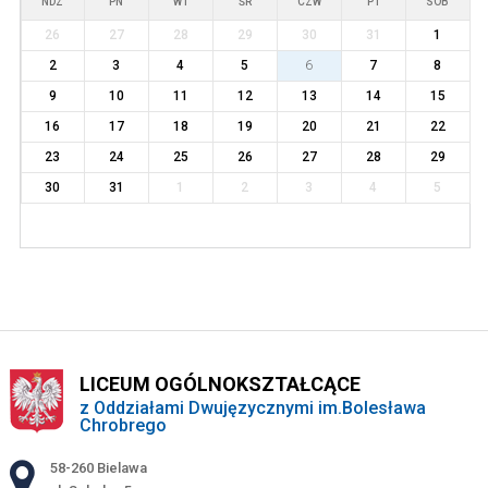
NDZ
PN
WT
ŚR
CZW
PT
SOB
26
27
28
29
30
31
1
2
3
4
5
6
7
8
9
10
11
12
13
14
15
16
17
18
19
20
21
22
23
24
25
26
27
28
29
30
31
1
2
3
4
5
LICEUM OGÓLNOKSZTAŁCĄCE
z Oddziałami Dwujęzycznymi im.Bolesława
Chrobrego
Adres pocztowy:
58-260 Bielawa