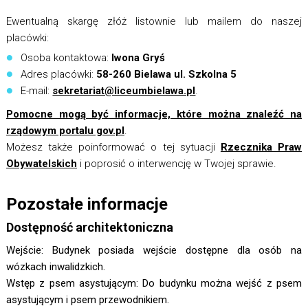
Ewentualną skargę złóż listownie lub mailem do naszej
placówki:
Osoba kontaktowa:
Iwona Gryś
Adres placówki:
58-260 Bielawa ul. Szkolna 5
E-mail:
sekretariat@liceumbielawa.pl
.
Pomocne mogą być informacje, które można znaleźć na
rządowym portalu gov.pl
.
Możesz także poinformować o tej sytuacji
Rzecznika Praw
Obywatelskich
i poprosić o interwencję w Twojej sprawie.
Pozostałe informacje
Dostępność architektoniczna
Wejście: Budynek posiada wejście dostępne dla osób na
wózkach inwalidzkich.
Wstęp z psem asystującym: Do budynku można wejść z psem
asystującym i psem przewodnikiem.