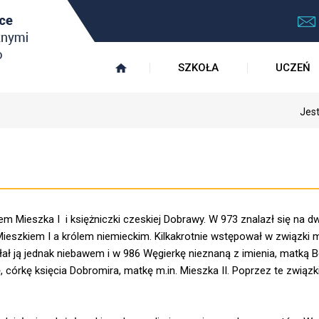
SZKOŁA
UCZEŃ
Jest
em Mieszka I i księżniczki czeskiej Dobrawy. W 973 znalazł się na d
ieszkiem I a królem niemieckim. Kilkakrotnie wstępował w związki 
łał ją jednak niebawem i w 986 Węgierkę nieznaną z imienia, matką 
ę, córkę księcia Dobromira, matkę m.in. Mieszka II. Poprzez te związ