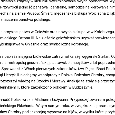
ze działania zdążały w kierunku wyeliminowania swych oponentów. Wy
 Przywrócił jedność państwa i centralne, samodzielne kierowanie ni
iecha na ziemie Prusów. Śmierć męczeńską biskupa Wojciecha z rą
 znaczenia państwa polskiego.
nie arcybiskupstwa w Gnieźnie oraz nowych biskupstw w Kołobrzegu
ieckiego Ottona III. Na zjeździe gnieźnieńskim uzyskał potwierdzen
cybiskupstwa w Gnieźnie oraz symboliczną koronację.
 papieża insygnia królewskie zatrzymał książę węgierski Stefan. Od
ie z metropolią gnieźnieńską piastowskich nabytków z lat poprzedni
 Sprowadził z Włoch pierwszych zakonników, tzw. Pięciu Braci Polsk
ął Henryk II, niechętny współpracy z Polską. Bolesław Chrobry, chc
 rozszerzył władzę na Czechy i Morawy. Aneksje te stały się przyczy
enrykiem II, które zakończono pokojem w Budziszynie.
nność Polski wraz z Milskiem i Łużycami. Przypieczętowaniem pokoj
ieńskiego Ekkeharda. W tym samym roku, w związku ze sporami dy
ław Chrobry podjął zbrojną wyprawę na Kijów, w wyniku której przył