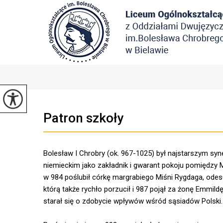
Patron szkoły
Bolesław I Chrobry (ok. 967-1025) był najstarszym syn
niemieckim jako zakładnik i gwarant pokoju pomiędzy M
w 984 poślubił córkę margrabiego Miśni Rygdaga, odes
którą także rychło porzucił i 987 pojął za żonę Emmild
starał się o zdobycie wpływów wśród sąsiadów Polski.