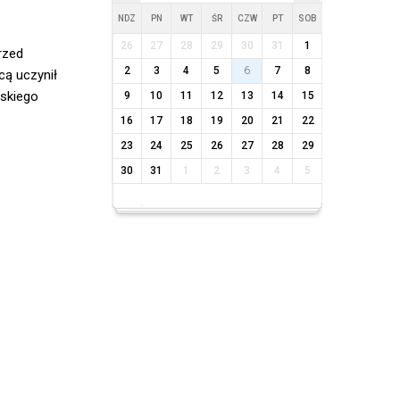
NDZ
PN
WT
ŚR
CZW
PT
SOB
26
27
28
29
30
31
1
rzed
2
3
4
5
6
7
8
cą uczynił
lskiego
9
10
11
12
13
14
15
16
17
18
19
20
21
22
23
24
25
26
27
28
29
30
31
1
2
3
4
5