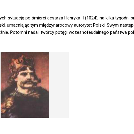
 sytuację po śmierci cesarza Henryka II (1024), na kilka tygodni p
lski, umacniając tym międzynarodowy autorytet Polski. Swym następ
źnie. Potomni nadali twórcy potęgi wczesnofeudalnego państwa po