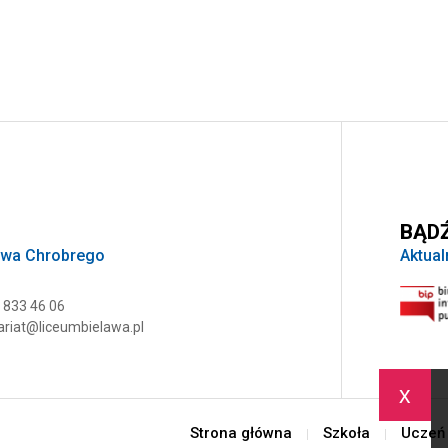
BĄDŹ
awa Chrobrego
Aktual
 833 46 06
ariat@liceumbielawa.pl
x
Strona główna
Szkoła
Uczeń