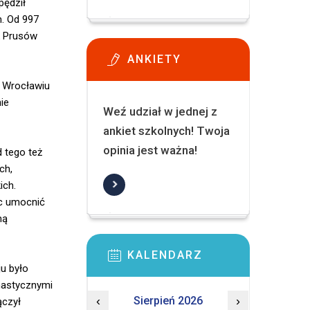
pędził
m. Od 997
k Prusów
ANKIETY
, Wrocławiu
ie
Weź udział w jednej z
ankiet szkolnych! Twoja
opinia jest ważna!
 tego też
ch,
ich.
ąc umocnić
ną
KALENDARZ
u było
nastycznymi
‹
Sierpień 2026
›
ączył