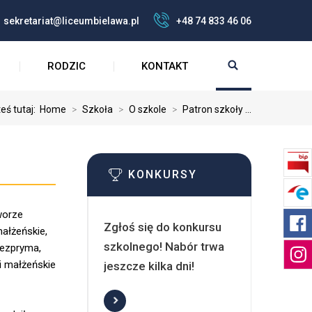
sekretariat@liceumbielawa.pl
+48 74 833 46 06
RODZIC
KONTAKT
eś tutaj:
Home
>
Szkoła
>
O szkole
>
Patron szkoły ...
KONKURSY
worze
Zgłoś się do konkursu
małżeńskie,
szkolnego! Nabór trwa
Bezpryma,
ki małżeńskie
jeszcze kilka dni!