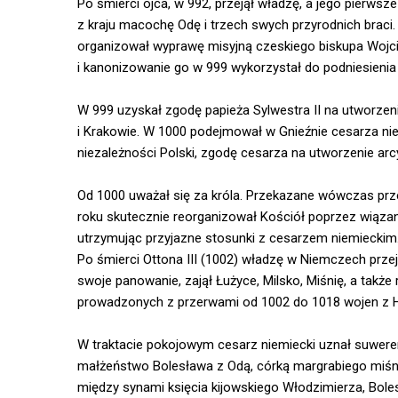
Po śmierci ojca, w 992, przejął władzę, a jego pierws
z kraju macochę Odę i trzech swych przyrodnich braci.
organizował wyprawę misyjną czeskiego biskupa Wojc
i kanonizowanie go w 999 wykorzystał do podniesienia
W 999 uzyskał zgodę papieża Sylwestra II na utworze
i Krakowie. W 1000 podejmował w Gnieźnie cesarza niem
niezależności Polski, zgodę cesarza na utworzenie ar
Od 1000 uważał się za króla. Przekazane wówczas przez
roku skutecznie reorganizował Kościół poprzez wiązan
utrzymując przyjazne stosunki z cesarzem niemieckim.
Po śmierci Ottona III (1002) władzę w Niemczech przej
swoje panowanie, zajął Łużyce, Milsko, Miśnię, a także
prowadzonych z przerwami od 1002 do 1018 wojen z H
W traktacie pokojowym cesarz niemiecki uznał suwere
małżeństwo Bolesława z Odą, córką margrabiego miśn
między synami księcia kijowskiego Włodzimierza, Boles