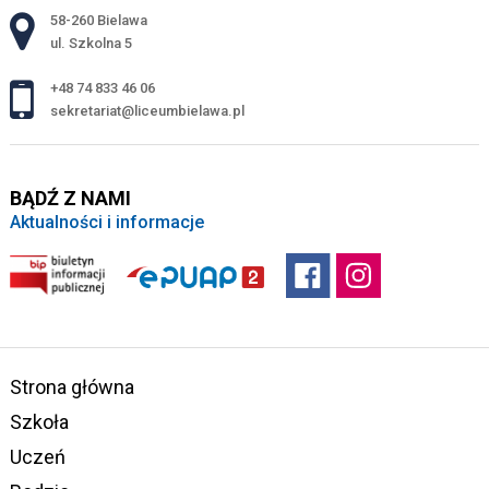
Adres pocztowy:
58-260 Bielawa
ul. Szkolna 5
+48 74 833 46 06
sekretariat@liceumbielawa.pl
BĄDŹ Z NAMI
Aktualności i informacje
Strona główna
Szkoła
Uczeń