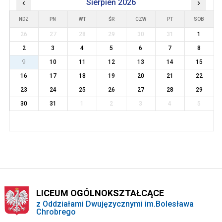
‹
Sierpień 2026
›
NDZ
PN
WT
ŚR
CZW
PT
SOB
26
27
28
29
30
31
1
2
3
4
5
6
7
8
9
10
11
12
13
14
15
16
17
18
19
20
21
22
23
24
25
26
27
28
29
30
31
1
2
3
4
5
LICEUM OGÓLNOKSZTAŁCĄCE
z Oddziałami Dwujęzycznymi im.Bolesława
Chrobrego