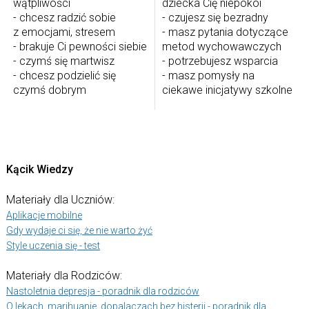
wątpliwości
dziecka Cię niepokoi
- chcesz radzić sobie
- czujesz się bezradny
z emocjami, stresem
- masz pytania dotyczące
- brakuje Ci pewności siebie
metod wychowawczych
- czymś się martwisz
- potrzebujesz wsparcia
- chcesz podzielić się
- masz pomysły na
czymś dobrym
ciekawe inicjatywy szkolne
Kącik Wiedzy
Materiały dla Uczniów:
Aplikacje mobilne
Gdy wydaje ci się, że nie warto żyć
Style uczenia się - test
Materiały dla Rodziców:
Nastoletnia depresja - poradnik dla rodziców
O lekach, marihuanie, dopalaczach bez histerii - poradnik dla