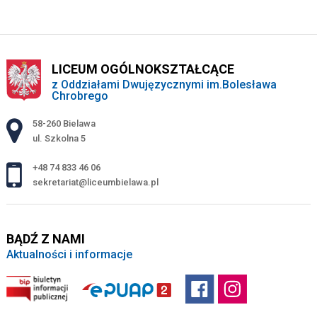
LICEUM OGÓLNOKSZTAŁCĄCE
z Oddziałami Dwujęzycznymi im.Bolesława
Chrobrego
Adres pocztowy:
58-260 Bielawa
ul. Szkolna 5
+48 74 833 46 06
sekretariat@liceumbielawa.pl
BĄDŹ Z NAMI
Aktualności i informacje