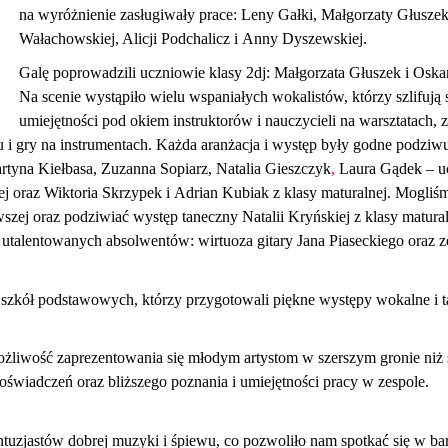
na wyróżnienie zasługiwały prace: Leny Gałki, Małgorzaty Głuszek
Wałachowskiej,
Alicji Podchalicz
i Anny Dyszewskiej.
Galę poprowadzili uczniowie klasy 2dj: Małgorzata Głuszek i Oskar
Na scenie wystąpiło wielu wspaniałych wokalistów, którzy szlifują
umiejętności pod okiem instruktorów i nauczycieli na warsztatach, z
 i gry na instrumentach. Każda aranżacja i występ były godne podziw
rtyna Kiełbasa,
Zuzanna Sopiarz, Natalia Gieszczyk
,
Laura Gądek
– u
ej oraz Wiktoria Skrzypek i
Adrian
Kubiak z klasy maturalnej. Mogliś
szej oraz podziwiać występ taneczny Natalii Kryńskiej z klasy matural
utalentowanych absolwentów: wirtuoza gitary Jana Piaseckiego
oraz z
 szkół podstawowych, którzy przygotowali piękne występy wokalne i t
ożliwość zaprezentowania się młodym artystom w szerszym gronie niż 
świadczeń oraz bliższego poznania i umiejętności pracy w zespole.
ntuzjastów dobrej muzyki i śpiewu, co pozwoliło nam spotkać się w ba