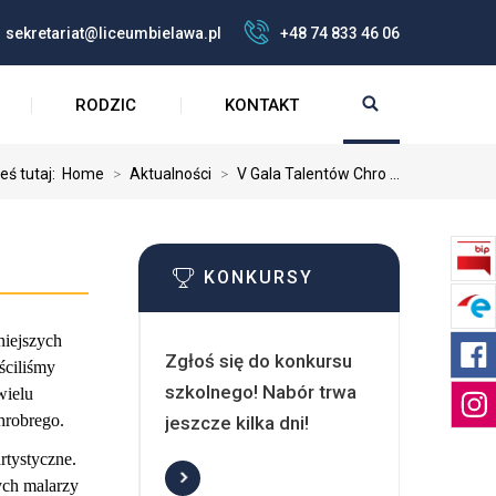
sekretariat@liceumbielawa.pl
+48 74 833 46 06
RODZIC
KONTAKT
eś tutaj:
Home
>
Aktualności
>
V Gala Talentów Chro ...
KONKURSY
niejszych
Zgłoś się do konkursu
ściliśmy
szkolnego! Nabór trwa
wielu
hrobrego.
jeszcze kilka dni!
rtystyczne.
ych malarzy