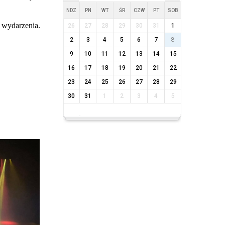
NDZ
PN
WT
ŚR
CZW
PT
SOB
o wydarzenia.
26
27
28
29
30
31
1
2
3
4
5
6
7
8
9
10
11
12
13
14
15
16
17
18
19
20
21
22
23
24
25
26
27
28
29
30
31
1
2
3
4
5