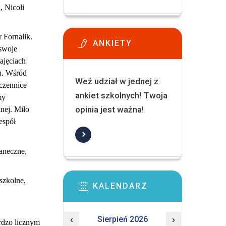
, Nicoli
 Fornalik.
ANKIETY
 swoje
ajęciach
u. Wśród
Weź udział w jednej z
czennice
ankiet szkolnych! Twoja
my
opinia jest ważna!
nej. Miło
espół
aneczne,
szkolne,
KALENDARZ
‹
Sierpień 2026
›
rdzo licznym