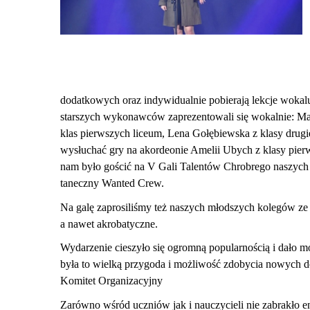
dodatkowych oraz indywidualnie pobierają lekcje wokalu
starszych wykonawców zaprezentowali się wokalnie:
Ma
klas pierwszych liceum, Lena Gołębiewska z klasy drugi
wysłuchać gry na akordeonie Amelii Ubych z klasy pierw
nam było gościć na V Gali Talentów Chrobrego naszych 
taneczn
y Wanted Crew.
Na galę zaprosiliśmy też naszych młodszych kolegów ze
a nawet akrobatyczne.
Wydarzenie cieszyło się ogromną popularnością i dało m
była to wielką przygoda i możliwość zdobycia nowych do
Komitet Organizacyjny
Zarówno wśród uczniów jak i nauczycieli nie zabrakło e